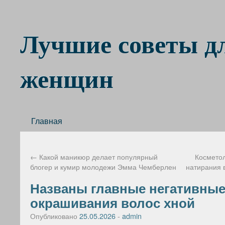
Лучшие советы д
женщин
Главная
←
Какой маникюр делает популярный
Косметол
блогер и кумир молодежи Эмма Чемберлен
натирания 
Названы главные негативные
окрашивания волос хной
Опубликовано
25.05.2026
-
admin