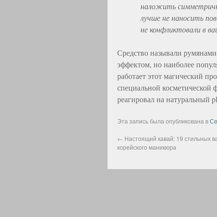
наложить симметричн
лучше не наносить по
не конфликтовали в в
Средство называли румянами
эффектом, но наиболее попул
работает этот магический про
специальной косметической ф
реагировал на натуральный pH
Эта запись была опубликована в
Се
←
Настоящий кавай: 19 стильных в
корейского маникюра