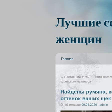
Лучшие с
женщин
Главная
←
Настоящий кавай: 19 стильных в
корейского маникюра
Найдены румяна, к
оттенок ваших щек
Опубликовано
09.06.2026
-
admin