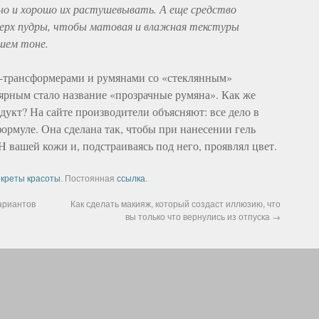
о и хорошо их растушевывать. А еще средство
верх пудры, чтобы матовая и влажная текстуры
ашем тоне.
-трансформерами и румянами со «стеклянным»
ярным стало название «прозрачные румяна». Как же
дукт? На сайте производители объясняют: все дело в
ормуле. Она сделана так, чтобы при нанесении гель
 вашей кожи и, подстраиваясь под него, проявлял цвет.
креты красоты
. Постоянная
ссылка
.
ариантов
Как сделать макияж, который создаст иллюзию, что
вы только что вернулись из отпуска
→