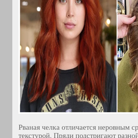
Рваная челка отличается неровным ср
текстурой. Пряди подстригают разно