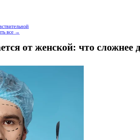
увствительной
ить все
→
тся от женской: что сложнее 