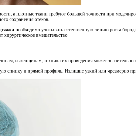
ости, а плотные ткани требуют большей точности при моделиров
ного сохранения отеков.
дтяжки необходимо учитывать естественную линию роста бороды
ет хирургическое вмешательство.
инам, и женщинам, техника их проведения может значительно о
кую спинку и прямой профиль. Излишне узкий или чрезмерно п