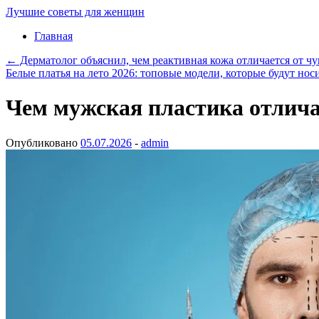
Лучшие советы для женщин
Перейти
Главная
к
←
Дерматолог объяснил, чем реактивная кожа отличается от ч
записи
Белые платья на лето 2026: топовые модели, которые будут нос
Чем мужская пластика отличае
Опубликовано
05.07.2026
-
admin